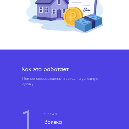
Как это работает
Полное сопровождение и выход на успешную
сделку
1
1 ЭТАП
Заявка