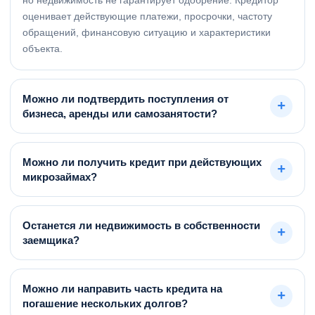
оценивает действующие платежи, просрочки, частоту
обращений, финансовую ситуацию и характеристики
объекта.
Можно ли подтвердить поступления от
+
бизнеса, аренды или самозанятости?
В зависимости от требований кредитора могут
использоваться банковские выписки, договоры аренды,
Можно ли получить кредит при действующих
+
налоговая отчетность, документы ИП или самозанятого и
микрозаймах?
сведения о регулярных поступлениях.
Такие заявки рассматриваются индивидуально. Большое
количество займов, частые обращения в МФО и
Останется ли недвижимость в собственности
+
открытые просрочки уменьшают выбор программ. До
заемщика?
подачи оцениваем общую нагрузку и возможность
При стандартной залоговой сделке право собственности
закрыть часть обязательств.
сохраняется, а в ЕГРН регистрируется обременение.
Можно ли направить часть кредита на
+
Ограничения на распоряжение объектом действуют до
погашение нескольких долгов?