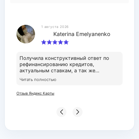
1 августа 2026
Katerina Emelyanenko
Получила конструктивный ответ по
рефинансированию кредитов,
актуальным ставкам, а так же
страхованию. Тимур владеет
Читать полностью
информацией, о которой вам не
расскажут в банке или соцсетях.
Отзыв Яндекс Карты
Грамотный и доброжелательный
профессионал своего дела.