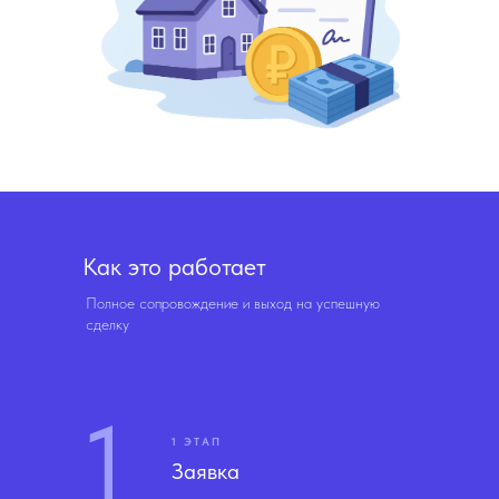
Как это работает
Полное сопровождение и выход на успешную
сделку
1
1 ЭТАП
Заявка